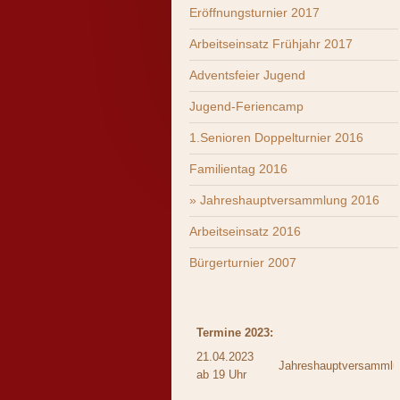
Eröffnungsturnier 2017
Arbeitseinsatz Frühjahr 2017
Adventsfeier Jugend
Jugend-Feriencamp
1.Senioren Doppelturnier 2016
Familientag 2016
Jahreshauptversammlung 2016
Arbeitseinsatz 2016
Bürgerturnier 2007
Termine 2023:
21.04.2023
Jahreshauptversamml
ab 19 Uhr