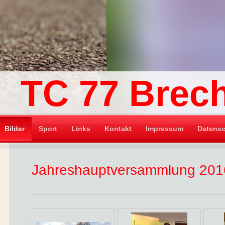
TC 77 Brec
Bilder
Sport
Links
Kontakt
Impressum
Datensc
Jahreshauptversammlung 201