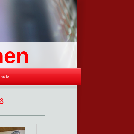
hen
hutz
6