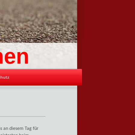
hen
hutz
ss an diesem Tag für