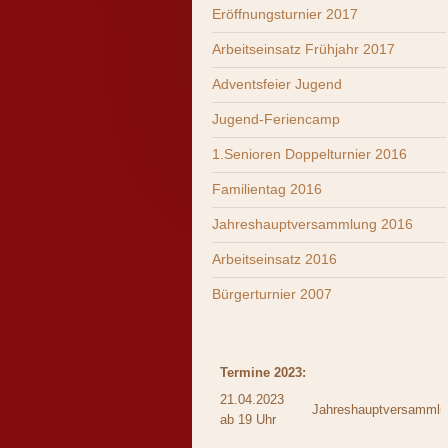
Eröffnungsturnier 2017
Arbeitseinsatz Frühjahr 2017
Adventsfeier Jugend
Jugend-Feriencamp
1.Senioren Doppelturnier 2016
Familientag 2016
Jahreshauptversammlung 2016
Arbeitseinsatz 2016
Bürgerturnier 2007
Termine 2023:
21.04.2023
Jahreshauptversamml
ab 19 Uhr