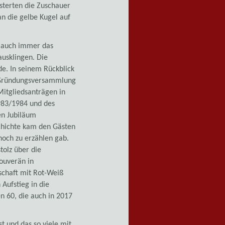
isterten die Zuschauer
n die gelbe Kugel auf
t auch immer das
ausklingen. Die
de. In seinem Rückblick
r Gründungsversammlung
itgliedsanträgen in
983/1984 und des
en Jubiläum
chichte kam den Gästen
noch zu erzählen gab.
olz über die
souverän in
schaft mit Rot-Weiß
Aufstieg in die
n 60, die auch in 2017
t und das so viele mit