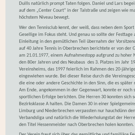
Duills natürlich prompt Taten folgen. Daniel und Lars bege
auf dem „Center Court“ in der Talstraße und zeigen wie ma
höchstem Niveau bewegt.
Wer den Tennisclub kennt, der weiß, dass neben dem Spor
Gesellige im Fokus steht. Und genau so sollte der Festtage 
Einleitung in den gemütlichen Teil übernahm der Vorsitzen
auf 40 Jahre Tennis in Oberbrechen berichtete er von de
am 21.01.1977, einem Aufnahmestopp aufgrund zu hoher M
den 80er Jahren und des Neubaus des 3. Platzes im Jahr 1
Vereinsheims, das 1997 feierlich im Rahmen des 20-jährig
eingewiehen wurde. Bei dieser Reise durch die Vereinsges
die eine oder andere Geschichte in den Sinn, die es später 
Am Ende, angekommen in der Gegenwart, konnte er noch st
sportlichen Erfolge berichten. Die Herren 30 konnten sich 
Bezirksklasse A halten. Die Damen 30 in einer Spielgemein
Limburg und Niederbrechen verpassten nur hauchdünn den 
Verbandsliga und natürlich die Wiederholungstat der Herre
den Titel Hessenmeister nach Oberbrechen holen konnten.
Der Verein freut sich über das gemütliche und familiäre Fes