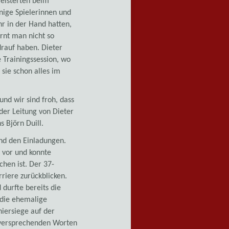
geisterten beim
nige Spielerinnen und
hr in der Hand hatten,
rnt man nicht so
drauf haben. Dieter
e Trainingssession, wo
 sie schon alles im
und wir sind froh, dass
der Leitung von Dieter
 Björn Duill.
und den Einladungen.
e vor und konnte
chen ist. Der 37-
riere zurückblicken.
durfte bereits die
 die ehemalige
iersiege auf der
elversprechenden Worten