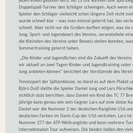
jeden etwas geboten wird. Ab 13 Uhr konnten alle Sportbe
Doppelspaß-Turnier den Schläger schwingen. Auch wenn ei
Spieler den Schläger vielleicht schon längere Zeit nicht me
wurde schnell klar – was man einmal gelernt hat, das verle
schnell. Aber nicht nur die Großen durften zeigen, was sie 
Jung, Sport- und Jugendwart des Vereins, veranstaltete ein
die Kleinsten des Vereins unter Beweis stellen konnten, was
Sommertraining gelernt haben.
„Die Kinder und Jugendlichen sind die Zukunft des Vereins 
wir aktuell an zwei Tagen Kinder-und Jugendtraining unter 
Jung anbieten können“ berichtet der Vorsitzende des Vereins
Tennissport der Spitzenklasse, so stand es auf dem Plakat 
Björn Duill stellte die Spieler Daniel Jung und Lars Pörschk
sichtlich stolz berichten, dass Daniel ein Kind des TC 77 Bre
jährige kann genau wie sein Gegner Lars auf eine stolze Kar
Daniel war die Nummer 2 der deutschen Rangliste U16 und 
deutschen Farben im Davis-Cup der U16 vertreten. Lars ist
ung
Nummer 277 der ATP-Weltrangliste und kann mehrere Turn
internationalen Tour aufweisen. Die beiden ließen den vi